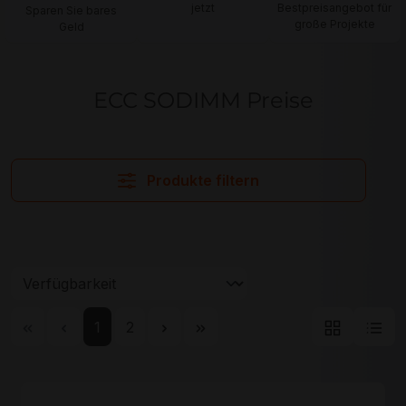
jetzt
Bestpreisangebot für
Sparen Sie bares
große Projekte
Geld
ECC SODIMM Preise
Produkte filtern
Seite
Seite
1
2