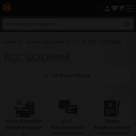
ptinhalt
Home
Server-Speicher (ECC)
ECC SODIMM
ECC SODIMM
To the products
Extra-Rabatt für
24/7-
Gratis
Großbestellunge
Kundenservice
Angebotsservice
Chatten Sie mit uns
Holen Sie sich Ihr
n