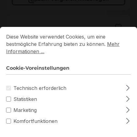
Cookie-Voreinstellungen
Diese Website verwendet Cookies, um eine bestmögliche E
Diese Website verwendet Cookies, um eine
bestmögliche Erfahrung bieten zu können.
Mehr
Informationen ...
Cookie-Voreinstellungen
KSM56T46BS8KM-16HA
Technisch erforderlich
KSM56T46BS8KM-16HA Kingston 1x16GB DDR5 ECC
RAM
Statistiken
Auf Lager
Marketing
Komfortfunktionen
672,70 €
Staffelpreise ab
723,26 €
für 1 Stück