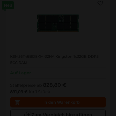
Neu
KSM56T46BD8KM-32HA
KSM56T46BD8KM-32HA Kingston 1x32GB DDR5
ECC RAM
Auf Lager
828,80 €
Staffelpreise ab
891,09 €
für 1 Stück
In den Warenkorb
Zum Vergleich hinzufügen