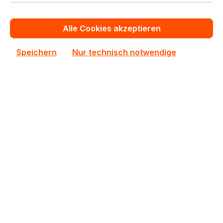
In den Warenkorb
Alle Cookies akzeptieren
Zum Vergleich hinzufügen
Speichern
Nur technisch notwendige
AW24P7248BLK0M
AW24P7248BLK0M ATP 1x8GB DDR3 SODIMM ECC
RAM
Auf Lager