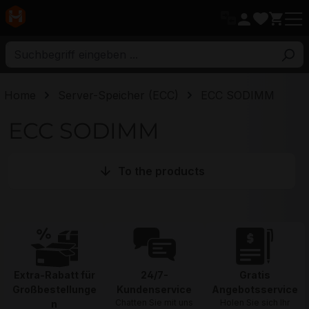
ptinhalt
Home
Server-Speicher (ECC)
ECC SODIMM
ECC SODIMM
To the products
Extra-Rabatt für
24/7-
Gratis
Großbestellunge
Kundenservice
Angebotsservice
Chatten Sie mit uns
Holen Sie sich Ihr
n