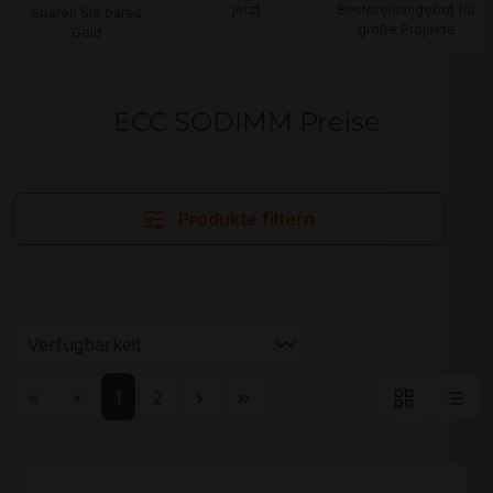
jetzt
Bestpreisangebot für
Sparen Sie bares
große Projekte
Geld
ECC SODIMM Preise
Produkte filtern
Seite
Seite
1
2