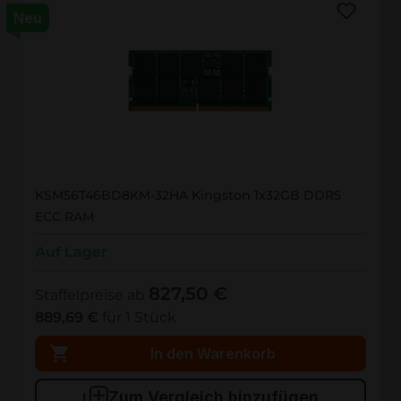
Neu
KSM56T46BD8KM-32HA
KSM56T46BD8KM-32HA Kingston 1x32GB DDR5
ECC RAM
Auf Lager
827,50 €
Staffelpreise ab
889,69 €
für 1 Stück
In den Warenkorb
Zum Vergleich hinzufügen