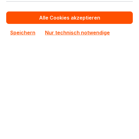
In den Warenkorb
Alle Cookies akzeptieren
Zum Vergleich hinzufügen
Speichern
Nur technisch notwendige
AW24P7248BLK0M
AW24P7248BLK0M ATP 1x8GB DDR3 SODIMM ECC
RAM
Auf Lager