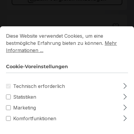
Cookie-Voreinstellungen
Diese Website verwendet Cookies, um eine bestmögliche E
Diese Website verwendet Cookies, um eine
bestmögliche Erfahrung bieten zu können.
Mehr
Informationen ...
Cookie-Voreinstellungen
KSM56T46BS8KM-16HA
Technisch erforderlich
KSM56T46BS8KM-16HA Kingston 1x16GB DDR5 ECC
RAM
Statistiken
Auf Lager
Marketing
Komfortfunktionen
672,70 €
Staffelpreise ab
723,26 €
für 1 Stück