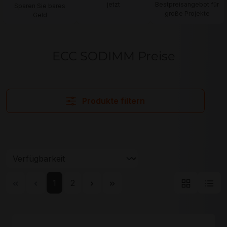
jetzt
Bestpreisangebot für
Sparen Sie bares
große Projekte
Geld
ECC SODIMM Preise
Produkte filtern
Seite
Seite
1
2