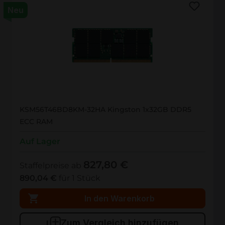
Neu
KSM56T46BD8KM-32HA
KSM56T46BD8KM-32HA Kingston 1x32GB DDR5
ECC RAM
Auf Lager
827,80 €
Staffelpreise ab
890,04 €
für 1 Stück
In den Warenkorb
Zum Vergleich hinzufügen