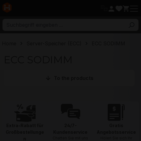
ptinhalt
Home
Server-Speicher (ECC)
ECC SODIMM
ECC SODIMM
To the products
Extra-Rabatt für
24/7-
Gratis
Großbestellunge
Kundenservice
Angebotsservice
Chatten Sie mit uns
Holen Sie sich Ihr
n