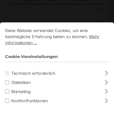
Cookie-Voreinstellungen
Diese Website verwendet Cookies, um eine bestmögliche E
Diese Website verwendet Cookies, um eine
bestmögliche Erfahrung bieten zu können.
Mehr
Informationen ...
Cookie-Voreinstellungen
KSM56T46BS8KM-16HA
Technisch erforderlich
KSM56T46BS8KM-16HA Kingston 1x16GB DDR5 ECC
RAM
Statistiken
Auf Lager
Marketing
Komfortfunktionen
672,70 €
Staffelpreise ab
723,26 €
für 1 Stück