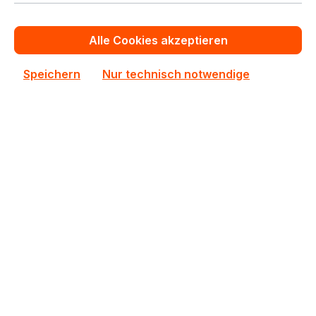
In den Warenkorb
Alle Cookies akzeptieren
Zum Vergleich hinzufügen
Speichern
Nur technisch notwendige
AW24P7248BLK0M
AW24P7248BLK0M ATP 1x8GB DDR3 SODIMM ECC
RAM
Auf Lager