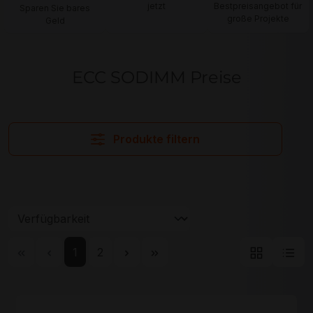
jetzt
Bestpreisangebot für
Sparen Sie bares
große Projekte
Geld
ECC SODIMM Preise
Produkte filtern
Seite
Seite
1
2