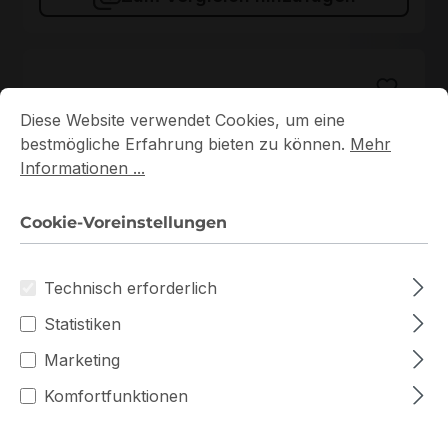
Cookie-Voreinstellungen
Diese Website verwendet Cookies, um eine bestmögliche E
Diese Website verwendet Cookies, um eine
bestmögliche Erfahrung bieten zu können.
Mehr
Informationen ...
Cookie-Voreinstellungen
KSM56T46BS8KM-16HA
Technisch erforderlich
KSM56T46BS8KM-16HA Kingston 1x16GB DDR5 ECC
RAM
Statistiken
Auf Lager
Marketing
Komfortfunktionen
672,70 €
Staffelpreise ab
723,26 €
für 1 Stück