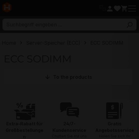
ptinhalt
Home
Server-Speicher (ECC)
ECC SODIMM
ECC SODIMM
To the products
Extra-Rabatt für
24/7-
Gratis
Großbestellunge
Kundenservice
Angebotsservice
Chatten Sie mit uns
Holen Sie sich Ihr
n