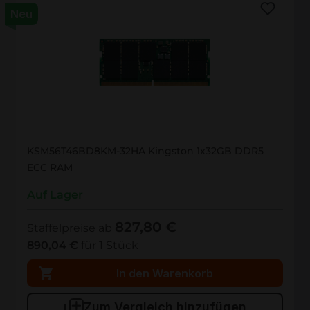
Neu
KSM56T46BD8KM-32HA
KSM56T46BD8KM-32HA Kingston 1x32GB DDR5
ECC RAM
Auf Lager
827,80 €
Staffelpreise ab
890,04 €
für 1 Stück
In den Warenkorb
Zum Vergleich hinzufügen