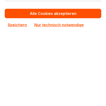
In den Warenkorb
Alle Cookies akzeptieren
Zum Vergleich hinzufügen
Speichern
Nur technisch notwendige
AW24P7248BLK0M
AW24P7248BLK0M ATP 1x8GB DDR3 SODIMM ECC
RAM
Auf Lager