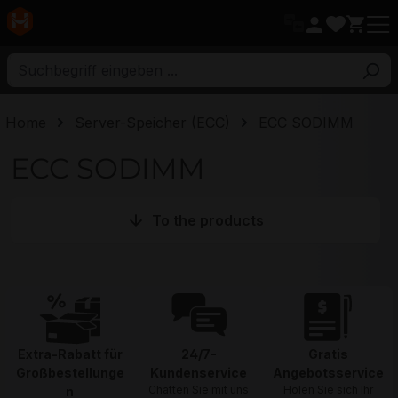
ptinhalt
Home
Server-Speicher (ECC)
ECC SODIMM
ECC SODIMM
To the products
Extra-Rabatt für
24/7-
Gratis
Großbestellunge
Kundenservice
Angebotsservice
Chatten Sie mit uns
Holen Sie sich Ihr
n