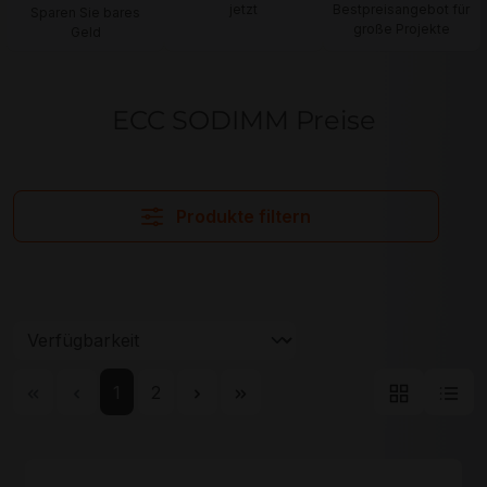
jetzt
Bestpreisangebot für
Sparen Sie bares
große Projekte
Geld
ECC SODIMM Preise
Produkte filtern
Seite
Seite
1
2