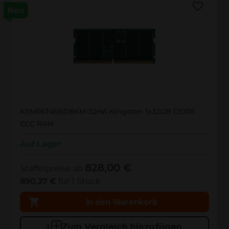
Neu
KSM56T46BD8KM-32HA
KSM56T46BD8KM-32HA Kingston 1x32GB DDR5
ECC RAM
Auf Lager
828,00 €
Staffelpreise ab
890,27 €
für 1 Stück
In den Warenkorb
Zum Vergleich hinzufügen