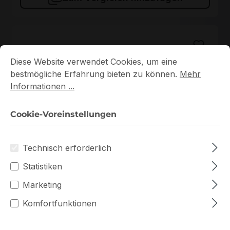
Cookie-Voreinstellungen
Diese Website verwendet Cookies, um eine bestmögliche E
Diese Website verwendet Cookies, um eine
bestmögliche Erfahrung bieten zu können.
Mehr
Informationen ...
Cookie-Voreinstellungen
KSM56T46BS8KM-16HA
Technisch erforderlich
KSM56T46BS8KM-16HA Kingston 1x16GB DDR5 ECC
RAM
Statistiken
Auf Lager
Marketing
Komfortfunktionen
672,70 €
Staffelpreise ab
723,26 €
für 1 Stück