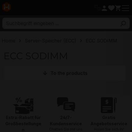
ptinhalt
Home
Server-Speicher (ECC)
ECC SODIMM
ECC SODIMM
To the products
Extra-Rabatt für
24/7-
Gratis
Großbestellunge
Kundenservice
Angebotsservice
Chatten Sie mit uns
Holen Sie sich Ihr
n