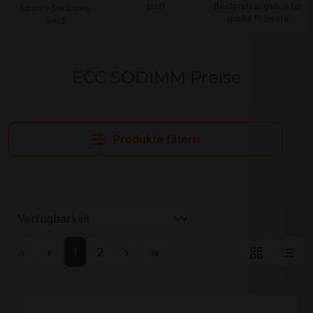
jetzt
Bestpreisangebot für
Sparen Sie bares
große Projekte
Geld
ECC SODIMM Preise
Produkte filtern
Seite
Seite
1
2