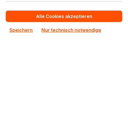
In den Warenkorb
Alle Cookies akzeptieren
Zum Vergleich hinzufügen
Speichern
Nur technisch notwendige
AW24P7248BLK0M
AW24P7248BLK0M ATP 1x8GB DDR3 SODIMM ECC
RAM
Auf Lager