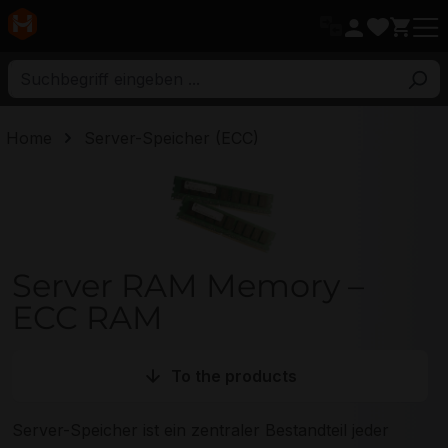
ptinhalt
Home
Server-Speicher (ECC)
Server RAM Memory – ECC RAM
Server RAM Memory –
ECC RAM
To the products
Server-Speicher ist ein zentraler Bestandteil jeder