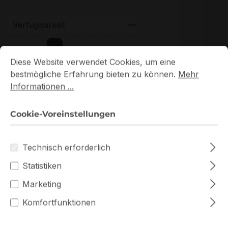
Seite
Seite
Seite
Seite
Seite
1
2
3
4
5
Cookie-Voreinstellungen
Diese Website verwendet Cookies, um eine bestmögliche E
Diese Website verwendet Cookies, um eine
bestmögliche Erfahrung bieten zu können.
Mehr
Informationen ...
Cookie-Voreinstellungen
Neu
Technisch erforderlich
Statistiken
Marketing
Komfortfunktionen
HMA82GU7DJR8N-XN