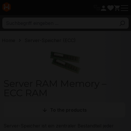
ptinhalt
Home
Server-Speicher (ECC)
Server RAM Memory – ECC RAM
Server RAM Memory –
ECC RAM
To the products
Server-Speicher ist ein zentraler Bestandteil jeder