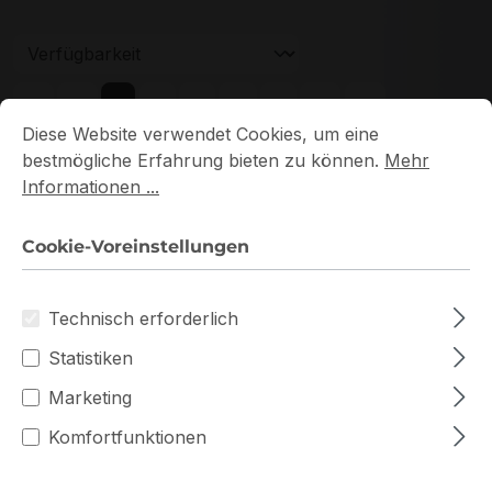
Seite
Seite
Seite
Seite
Seite
1
2
3
4
5
Cookie-Voreinstellungen
Diese Website verwendet Cookies, um eine bestmögliche E
Diese Website verwendet Cookies, um eine
bestmögliche Erfahrung bieten zu können.
Mehr
Informationen ...
Cookie-Voreinstellungen
Neu
Technisch erforderlich
Statistiken
Marketing
Komfortfunktionen
HMA82GU7DJR8N-XN