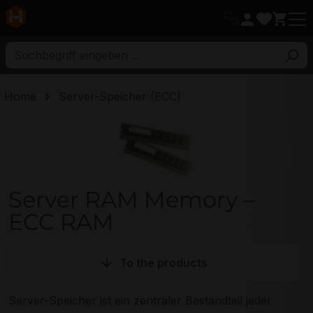
ptinhalt
Home
Server-Speicher (ECC)
Server RAM Memory – ECC RAM
Server RAM Memory –
ECC RAM
To the products
Server-Speicher ist ein zentraler Bestandteil jeder