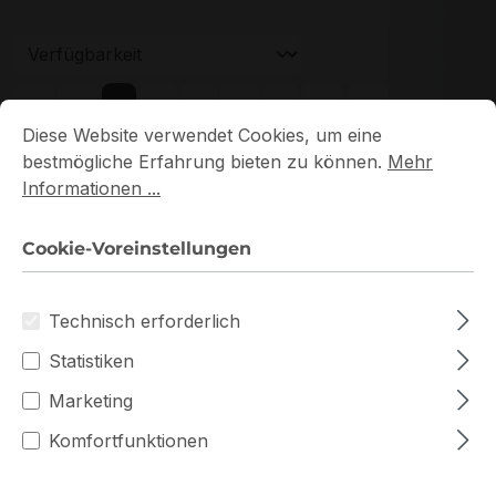
Seite
Seite
Seite
Seite
Seite
1
2
3
4
5
Cookie-Voreinstellungen
Diese Website verwendet Cookies, um eine bestmögliche E
Diese Website verwendet Cookies, um eine
bestmögliche Erfahrung bieten zu können.
Mehr
Informationen ...
Cookie-Voreinstellungen
Neu
Technisch erforderlich
Statistiken
Marketing
Komfortfunktionen
HMA82GU7DJR8N-XN