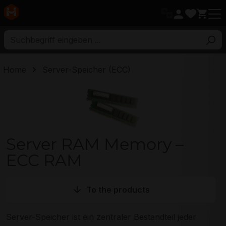
ptinhalt
Home
Server-Speicher (ECC)
Server RAM Memory – ECC RAM
Server RAM Memory –
ECC RAM
To the products
Server-Speicher ist ein zentraler Bestandteil jeder