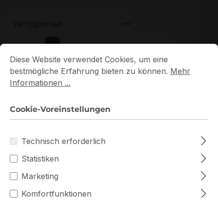
Seite
Seite
Seite
Seite
Seite
1
2
3
4
5
Cookie-Voreinstellungen
Diese Website verwendet Cookies, um eine bestmögliche E
Diese Website verwendet Cookies, um eine
bestmögliche Erfahrung bieten zu können.
Mehr
Informationen ...
Cookie-Voreinstellungen
Neu
Technisch erforderlich
Statistiken
Marketing
Komfortfunktionen
HMA82GU7DJR8N-XN