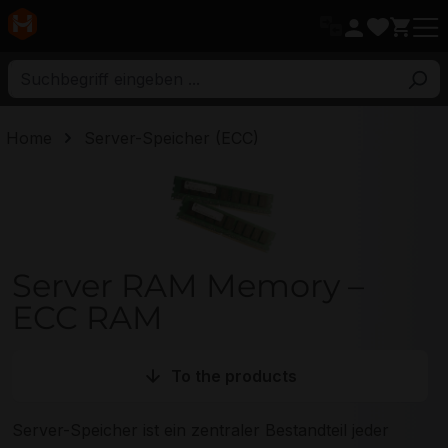
ptinhalt
Home
Server-Speicher (ECC)
Server RAM Memory – ECC RAM
Server RAM Memory –
ECC RAM
To the products
Server-Speicher ist ein zentraler Bestandteil jeder