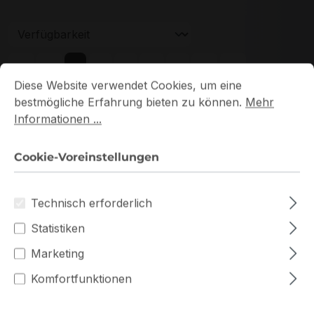
Seite
Seite
Seite
Seite
Seite
1
2
3
4
5
Cookie-Voreinstellungen
Diese Website verwendet Cookies, um eine bestmögliche E
Diese Website verwendet Cookies, um eine
bestmögliche Erfahrung bieten zu können.
Mehr
Informationen ...
Cookie-Voreinstellungen
Neu
Technisch erforderlich
Statistiken
Marketing
Komfortfunktionen
HMA82GU7DJR8N-XN