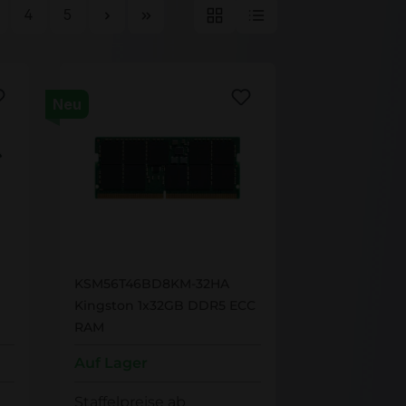
ite
Seite
Seite
4
5
Neu
KSM56T46BD8KM-32HA
KSM56T46BD8KM-32HA
Kingston 1x32GB DDR5 ECC
RAM
Auf Lager
Staffelpreise ab