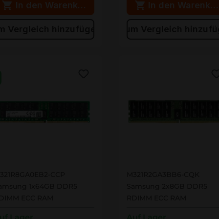
In den Warenkorb
In den Warenko
m Vergleich hinzufügen
Zum Vergleich hinzuf
321R8GA0EB2-CCP
M321R2GA3BB6-CQK
321R8GA0EB2-CCP
M321R2GA3BB6-CQK
amsung 1x64GB DDR5
Samsung 2x8GB DDR5
DIMM ECC RAM
RDIMM ECC RAM
uf Lager
Auf Lager