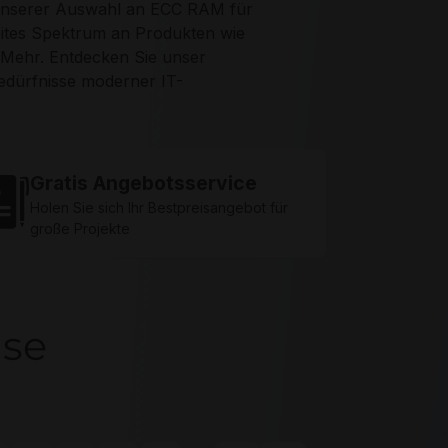
Server RAM Memo
 unserer Auswahl an ECC RAM für
reites Spektrum an Produkten wie
ehr. Entdecken Sie unser
Bedürfnisse moderner IT-
Gratis Angebotsservice
Holen Sie sich Ihr Bestpreisangebot für
große Projekte
ise