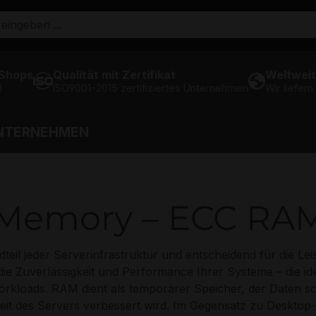
 Shops
Qualität mit Zertifikat
Weltweit
l
ISO9001-2015 zertifiziertes Unternehmen
Wir liefern
NTERNEHMEN
 Memory – ECC RA
dteil jeder Serverinfrastruktur und entscheidend für die Lei
ie Zuverlässigkeit und Performance Ihrer Systeme – die id
loads. RAM dient als temporärer Speicher, der Daten sch
eit des Servers verbessert wird. Im Gegensatz zu Deskto