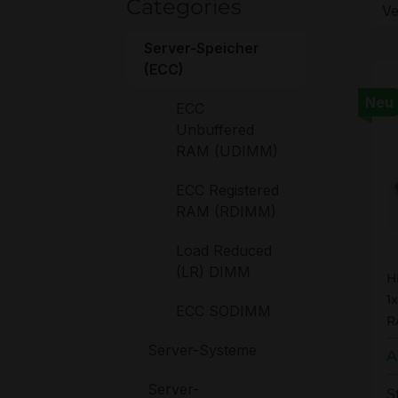
Categories
Server-Speicher
(ECC)
Neu
ECC
Unbuffered
RAM (UDIMM)
ECC Registered
RAM (RDIMM)
Load Reduced
H
(LR) DIMM
H
1
ECC SODIMM
R
Server-Systeme
A
Server-
S