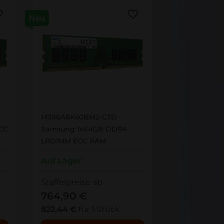
Neu
M386A8K40BM2-CTD
M386A8K40BM2-CTD
CC
Samsung 1x64GB DDR4
LRDIMM ECC RAM
Auf Lager
Staffelpreise ab
764,90 €
822,44 €
für 1 Stück