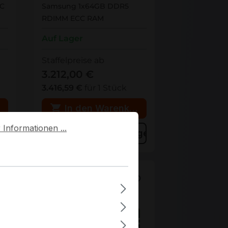
CC
Samsung 1x64GB DDR5
RDIMM ECC RAM
Auf Lager
Staffelpreise ab
3.212,00 €
3.416,59 €
für 1 Stück
rb
In den Warenkorb
formationen ...
Informationen ...
ügen
Zum Vergleich hinzufügen