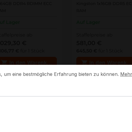
x64GB DDR4 RDIMM ECC
Kingston 1x16GB DDR5 E
AM
RAM
uf Lager
Auf Lager
taffelpreise ab
Staffelpreise ab
.029,30 €
581,00 €
.106,77 €
für 1 Stück
645,50 €
für 1 Stück
In den Warenkorb
In den Warenko
um eine bestmögliche Erfahrung bieten zu können.
Mehr In
s, um eine bestmögliche Erfahrung bieten zu können.
Mehr 
m Vergleich hinzufügen
Zum Vergleich hinzuf