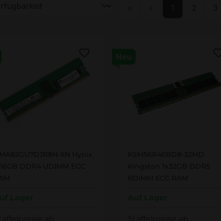
Seite
Seite
Se
1
2
3
Neu
MA82GU7DJR8N-XN
KSM56R46BD8-32MD
MA82GU7DJR8N-XN Hynix
KSM56R46BD8-32MD
x16GB DDR4 UDIMM ECC
Kingston 1x32GB DDR5
AM
RDIMM ECC RAM
uf Lager
Auf Lager
taffelpreise ab
Staffelpreise ab