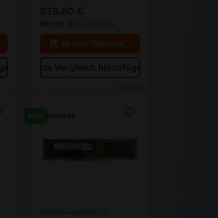
828,80 €
891,09 €
für 1 Stück
rb
In den Warenkorb
ügen
Zum Vergleich hinzufügen
Neu
MDRR644QDBC2-3
MDRR644QDBC2-3