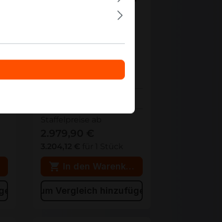
M
MTC40F2046S1RC56BD1R
MTC40F2046S1RC56BD1R
Micron 1x64GB DDR5
RDIMM ECC RAM
Auf Lager
Staffelpreise ab
2.979,90 €
3.204,12 €
für 1 Stück
rb
In den Warenkorb
ügen
Zum Vergleich hinzufügen