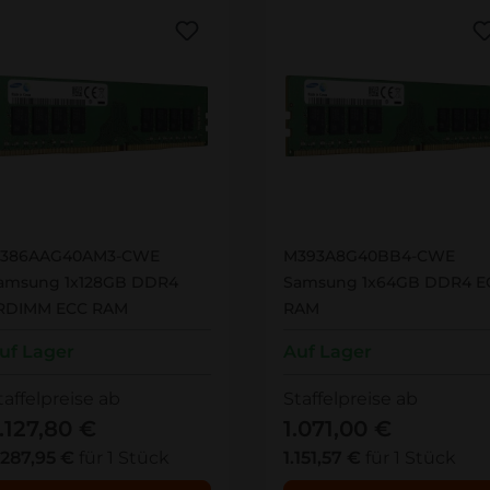
386AAG40AM3-CWE
M393A8G40BB4-CWE
386AAG40AM3-CWE
M393A8G40BB4-CWE
amsung 1x128GB DDR4
Samsung 1x64GB DDR4 E
RDIMM ECC RAM
RAM
uf Lager
Auf Lager
taffelpreise ab
Staffelpreise ab
.127,80 €
1.071,00 €
.287,95 €
für 1 Stück
1.151,57 €
für 1 Stück