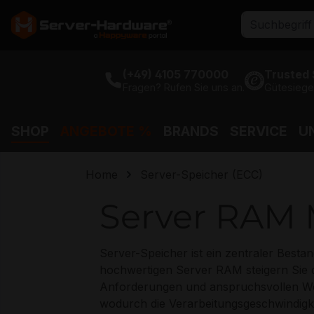
 gehen
Zur Hauptnavigation
(+49) 4105 770000
Trusted
Fragen? Rufen Sie uns an.
Gütesiege
SHOP
ANGEBOTE %
BRANDS
SERVICE
U
Home
Server-Speicher (ECC)
Server RAM
Server-Speicher ist ein zentraler Bestan
hochwertigen Server RAM steigern Sie d
Anforderungen und anspruchsvollen Work
wodurch die Verarbeitungsgeschwindigk