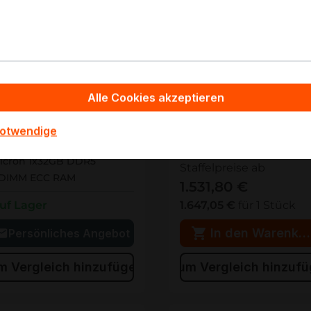
KSM56E46BD8KM-48H
KSM56E46BD8KM-48HM
Kingston 1x48GB DDR5
Alle Cookies akzeptieren
TC20F1045S1RC56BD1R
UDIMM ECC RAM
notwendige
Auf Lager
TC20F1045S1RC56BD1R
icron 1x32GB DDR5
Staffelpreise ab
DIMM ECC RAM
1.531,80 €
uf Lager
1.647,05 €
für 1 Stück
In den Warenko
Persönliches Angebot
m Vergleich hinzufügen
Zum Vergleich hinzuf