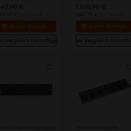
49,60 €
1.220,90 €
99,50 €
für 1 Stück
1.312,79 €
für 1 Stück
In den Warenkorb
In den Warenko
m Vergleich hinzufügen
Zum Vergleich hinzuf
SM32RD4/64MFR
KSM56R46BS8-16HA
SM32RD4/64MFR Kingston
KSM56R46BS8-16HA