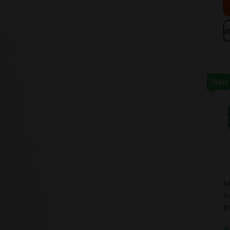
Zu
Neu
M
M
S
R
A