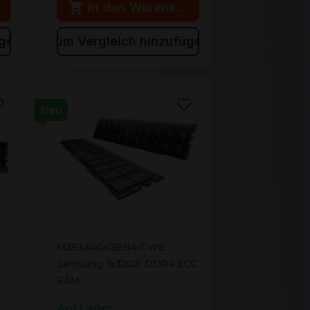
rb
In den Warenkorb
ügen
Zum Vergleich hinzufügen
Neu
M393A4G43BB4-CWE
M393A4G43BB4-CWE
Samsung 1x32GB DDR4 ECC
RAM
Auf Lager