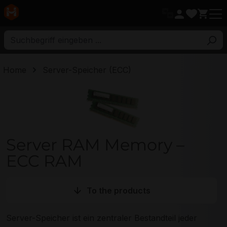
ptinhalt
Home
Server-Speicher (ECC)
Server RAM Memory – ECC RAM
Server RAM Memory –
ECC RAM
To the products
Server-Speicher ist ein zentraler Bestandteil jeder