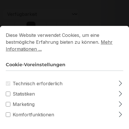
Seite
Seite
Seite
Seite
Seite
1
2
3
4
5
Cookie-Voreinstellungen
Diese Website verwendet Cookies, um eine bestmögliche E
Diese Website verwendet Cookies, um eine
bestmögliche Erfahrung bieten zu können.
Mehr
Informationen ...
Cookie-Voreinstellungen
Neu
Technisch erforderlich
Statistiken
Marketing
Komfortfunktionen
HMA82GU7DJR8N-XN