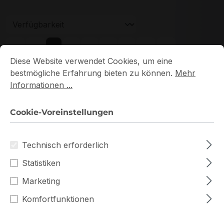
Seite
Seite
Seite
Seite
Seite
1
2
3
4
5
Cookie-Voreinstellungen
Diese Website verwendet Cookies, um eine bestmögliche E
Diese Website verwendet Cookies, um eine
bestmögliche Erfahrung bieten zu können.
Mehr
Informationen ...
Cookie-Voreinstellungen
Neu
Technisch erforderlich
Statistiken
Marketing
Komfortfunktionen
HMA82GU7DJR8N-XN