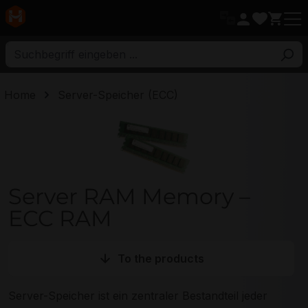
ptinhalt
Home
Server-Speicher (ECC)
Server RAM Memory – ECC RAM
Server RAM Memory –
ECC RAM
To the products
Server-Speicher ist ein zentraler Bestandteil jeder